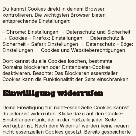
Du kannst Cookies direkt in deinem Browser
kontrollieren. Die wichtigsten Browser bieten
entsprechende Einstellungen:
– Chrome: Einstellungen → Datenschutz und Sicherheit
→ Cookies – Firefox: Einstellungen → Datenschutz &
Sicherheit – Safari: Einstellungen → Datenschutz – Edge:
Einstellungen → Cookies und Websiteberechtigungen
Dort kannst du alle Cookies löschen, bestimmte
Domains blockieren oder Drittanbieter-Cookies
deaktivieren. Beachte: Das Blockieren essenzieller
Cookies kann die Funktionalität der Seite einschränken.
Einwilligung widerrufen
Deine Einwilligung für nicht-essenzielle Cookies kannst
du jederzeit widerrufen. Klicke dazu auf den Cookie-
Einstellungen-Link, der in der Fußzeile jeder Seite
verfügbar ist. Nach dem Widerruf werden keine neuen
nicht-essenziellen Cookies gesetzt. Bereits gespeicherte