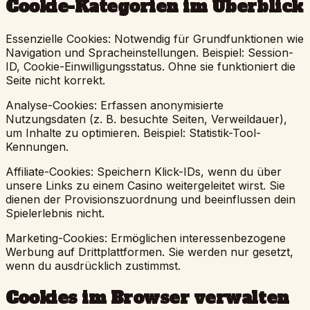
Cookie-Kategorien im Überblick
Essenzielle Cookies: Notwendig für Grundfunktionen wie
Navigation und Spracheinstellungen. Beispiel: Session-
ID, Cookie-Einwilligungsstatus. Ohne sie funktioniert die
Seite nicht korrekt.
Analyse-Cookies: Erfassen anonymisierte
Nutzungsdaten (z. B. besuchte Seiten, Verweildauer),
um Inhalte zu optimieren. Beispiel: Statistik-Tool-
Kennungen.
Affiliate-Cookies: Speichern Klick-IDs, wenn du über
unsere Links zu einem Casino weitergeleitet wirst. Sie
dienen der Provisionszuordnung und beeinflussen dein
Spielerlebnis nicht.
Marketing-Cookies: Ermöglichen interessenbezogene
Werbung auf Drittplattformen. Sie werden nur gesetzt,
wenn du ausdrücklich zustimmst.
Cookies im Browser verwalten