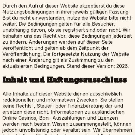
Durch den Aufruf dieser Website akzeptierst du diese
Nutzungsbedingungen in ihrer jeweils gültigen Fassung.
Bist du nicht einverstanden, nutze die Website bitte nicht
weiter. Die Bedingungen gelten für alle Besucher,
unabhängig davon, ob sie registriert sind oder nicht. Wir
behalten uns das Recht vor, diese Bedingungen jederzeit
zu ändern. Änderungen werden auf dieser Seite
veröffentlicht und gelten ab dem Zeitpunkt der
Veröffentlichung. Die fortgesetzte Nutzung der Website
nach einer Änderung gilt als Zustimmung zu den
aktualisierten Bedingungen. Stand dieser Version: 2026.
Inhalt und Haftungsausschluss
Alle Inhalte auf dieser Website dienen ausschließlich
redaktionellen und informativen Zwecken. Sie stellen
keine Rechts-, Steuer- oder Finanzberatung dar und
ersetzen diese nicht. Informationen zu ausländischen
Online Casinos, Boni, Auszahlungen und Lizenzen
werden nach bestem Wissen zusammengestellt, können
jedoch unvollständig oder veraltet sein. Wir übernehmen